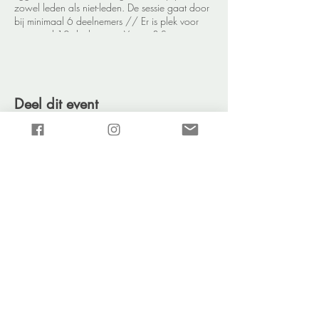
zowel leden als niet-leden. De sessie gaat door
bij minimaal 6 deelnemers // Er is plek voor
maximaal 10 deelnemers. Vragen? Stuur gerust
een mailtje naar
klantenservice@defitfanaat.nl
.
Deel dit event
NAVIGATIE:
GROEPSLESSEN➜
PERSONAL TRAINING➜
PROEFLESSEN➜
INSCHRIJVEN➜
VOORWAARDEN➜