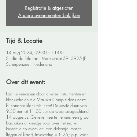
Registratie is afgesloten
Andere evenementen bekijken
Tijd & Locatie
14 aug 2024, 09:30 – 11:00
Studio de Fitfanaat, Marktstraat 59, 3925 JP
Scherpenzeel, Nederland
Over dit event:
Laat je verrassen door diverse instrumenten en
klankschalen die Mariska Klomp tijdens deze
bijzondere klankreis inzet! De sessie duurt van
9.30 uur tot 11.00 uur op woensdagochtend
14 augustus. Gelieve mee te nemen: een groot
badlaken of kleedje voor over het matje,
kussentje en eventueel een dekentje (matjes
liggen al klaar). Investering = € 25,- p.p. voor