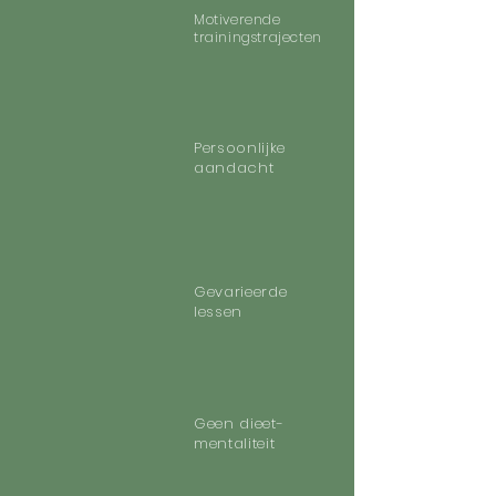
Motiverende
trainingstrajecten
Persoonlijke
aandacht
Gevarieerde
lessen
Geen dieet-
mentaliteit