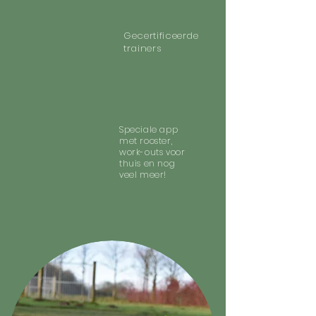
Gecertificeerde
trainers
Speciale app
met rooster,
work-outs voor
thuis en nog
veel meer!