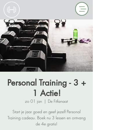
Personal Training - 3 +
1 Actie!
zo 01 jan
  |  
De Fitfanaat
Start je jaar goed en geef jezelf Personal
Training cadeau. Boek nu 3 lessen en ontvang
de 4e gratis!