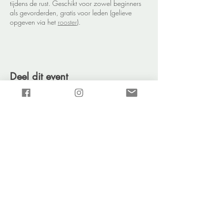
tijdens de rust. Geschikt voor zowel beginners
als gevorderden, gratis voor leden (gelieve
opgeven via het
rooster
).
Deel dit event
NAVIGATIE:
GROEPSLESSEN➜
PERSONAL TRAINING➜
PROEFLESSEN➜
INSCHRIJVEN➜
VOORWAARDEN➜