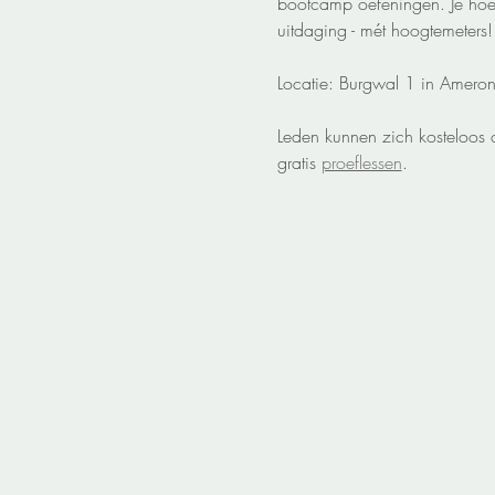
bootcamp oefeningen. Je hoef
uitdaging - mét hoogtemeters!
Locatie: Burgwal 1 in Amero
Leden kunnen zich kosteloos 
gratis 
proeflessen
.