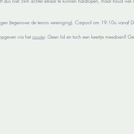
t dus niet 5km achter elkaar te kunnen hardlopen, maar houd wel r
ngen (tegenover de tennis vereniging). Carpool om 19:10u vanaf D
opgeven via het 
rooster
. Geen lid en toch een keertje meedoen? Ge