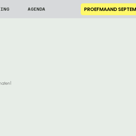
PROEFMAAND SEPTEM
NING
AGENDA
naten!