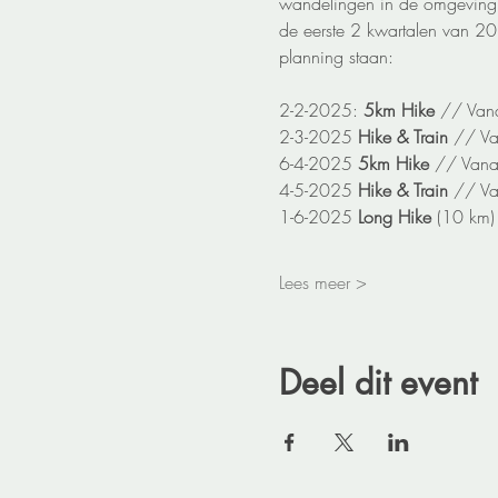
wandelingen in de omgeving e
de eerste 2 kwartalen van 2
planning staan:
2-2-2025:
 5km Hike
 // Van
2-3-2025 
Hike & Train 
// Va
6-4-2025 
5km Hike
 // Vana
4-5-2025 
Hike & Train 
// Va
1-6-2025 ​
Long Hike 
(10 km)
Lees meer >
Deel dit event