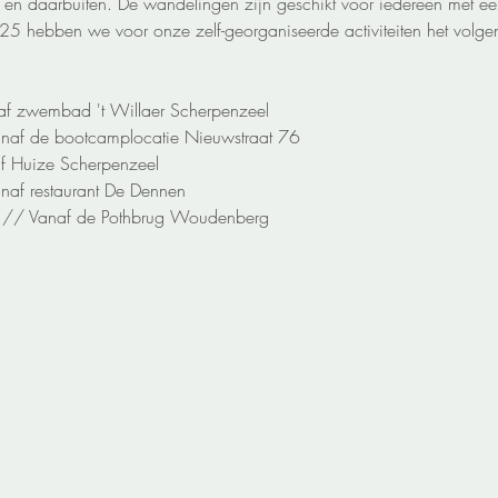
n daarbuiten. De wandelingen zijn geschikt voor iedereen met ee
025 hebben we voor onze zelf-georganiseerde activiteiten het vol
af zwembad 't Willaer Scherpenzeel
naf de bootcamplocatie Nieuwstraat​ 76
f Huize Scherpenzeel
naf restaurant De Dennen
// Vanaf de P​othbrug Woudenberg​ 