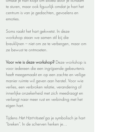
omdat je hart klopt om bloed door je lichaam 
te sturen, maar ook figuurlijk omdat je hart het 
centrum is van je gedachten, gevoelens en 
emoties. 
Soms raakt het hart gekwetst. In deze 
workshop staan we samen stil bij die 
breuklijnen – niet om ze te verbergen, maar om 
ze bewust te ontmoeten. 
Voor wie is deze workshop? 
Deze workshop is 
voor iedereen die een ingrijpende gebeurtenis 
heeft meegemaakt en op een zachte en veilige 
manier ruimte wil geven aan herstel. Voor wie 
verlies, een verbroken relatie, verandering of 
innerlijke onzekerheid met zich meedraagt en 
verlangt naar meer rust en verbinding met het 
eigen hart. 
Tijdens 
Het Hart-ritueel
 ga je symbolisch je hart 
“breken”. In de scherven herken je…