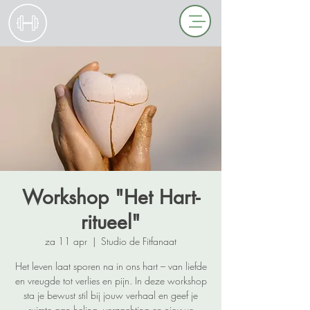
Workshop "Het Hart-
ritueel"
za 11 apr
  |  
Studio de Fitfanaat
Het leven laat sporen na in ons hart – van liefde
en vreugde tot verlies en pijn. In deze workshop
sta je bewust stil bij jouw verhaal en geef je
ruimte aan heling, verzachting en nieuwe