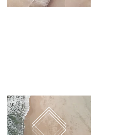
PILATES-RING
Een wereld van nieuwe oefeningen gaat
voor je open met de Pilates Ring! Je gehele
lijf wordt getraind met de controle en
precisie zoals Joseph Pilates het bedoeld
heeft.
// VERBETERT HOUDING, VERLENGT EN
VERSTERKT SPIEREN