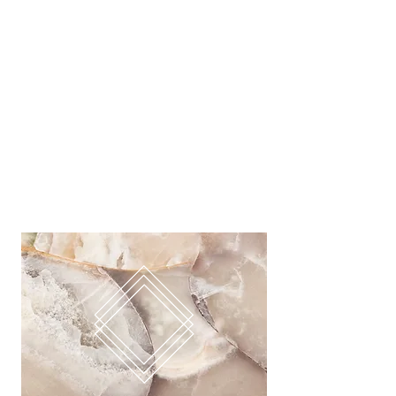
Target je bovenlijf, billen en bovenbenen
met de resistanceband exercises. We
versterken en verstevigen onze spieren,
verhogen onze hartslag en hebben FUN
met wekelijks nieuwe oefeningen.
// VERSTERKT SPIEREN, VERBRANDT
CALORIEEN