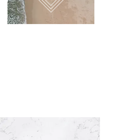
BREATHWORK
Geen geduld om te mediteren? We got
you! Elke training eindigen we met een
gezamenlijke breathwork-sessie van 5
minuten. Makkelijk uit te voeren en ideaal
als cooling-down.
// GEEFT RUST, VERBETERT
BLOEDSOMLOOP, ACTIVEERT ORGANEN