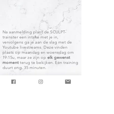
Na aanmelding plant de SCULPT-
trainster een intake met je in,
vervolgens ga je aan de slag met de
Youtube livestreams. Deze vinden
plaats op maandag en woensdag om
19:15u, maar ze zijn op
elk gewenst
moment
terug te bekijken. Eén training
duurt ong. 35 minuten.
Het materiaal wordt kosteloos naar je
opgestuurd en mag je na het traject
houden. Een matje is eventueel bij te
bestellen voor 24,95 euro.
(Olijfgroen
van het merk Lifemaxx, 8mm)
Het is mogelijk om