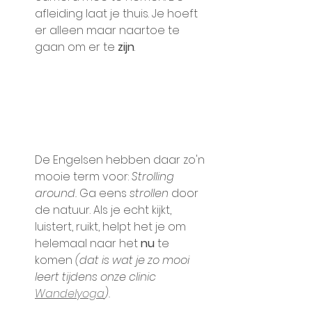
afleiding laat je thuis. Je hoeft 
er alleen maar naartoe te 
gaan om er te
 zijn
. 
De Engelsen hebben daar zo'n 
mooie term voor: 
Strolling 
around. 
Ga eens 
strollen
 door 
de natuur. Als je echt kijkt, 
luistert, ruikt, helpt het je om 
helemaal naar het 
nu
 te 
komen 
(dat is wat je zo mooi 
leert tijdens onze clinic 
Wandelyoga
). 